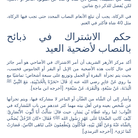
لكن يُفضل للذكر ذبح شاتين.
في الزكاة، يجب أن تبلغ الأنعام النصاب المحدد حتى تجب فيها الزكاة،
مثل 40 شاة فأكثر في الغنم.
حكم الاشتراك في ذبائح
بالنصاب لأضحية العيد
أكد مركز الأزهر الشريف أن أمر الاشتراك في الأضاحي هو أمر جائز
في حال كانت هذه الأضحية من الإبل أو البقر أو الجاموس فحسب،
بحيث يتم تجزأة البقرة أو الجمل وتوزيع على سبعة أشخاص؛ تماشيًا مع
ما روي عَنْ جَابِرٍ رضي الله عنه إذ قَالَ: «نَحَرْنَا بِالْحُدَيْبِيَةِ، مَعَ النَّبِيِّ ﷺ
الْبَدَنَةَ، عَنْ سَبْعَةٍ، وَالْبَقَرَةَ، عَنْ سَبْعَةٍ». [أخرجه ابن ماجة].
وأشار إلى أن الشَّاه من الضَّأن أو الماعز لا مشاركة فيها، ويتم تجزأتها
عن شَّخص بعينه وعن أهل بيته مهما كثر عددهم من باب المُشاركة في
الثَّواب؛ لما رواه عَطَاءِ بْنِ يَسَارٍ، حيث قالَ: سَأَلْتُ أَبَا أَيُّوبَ الأَنْصَارِيَّ:
كَيْفَ كَانَتِ الضَّحَايَا عَلَى عَهْدِ رَسُولِ الله ﷺ؟ فَقَالَ: «كَانَ الرَّجُلُ يُضَحِّي
بِالشَّاه عَنْهُ وَعَنْ أَهْلِ بَيْتِهِ، فَيَأْكُلُونَ وَيُطْعِمُونَ حَتَّى تَبَاهَى النَّاسُ، فَصَارَتْ
كَمَا تَرَى». [أخرجه الترمذي]