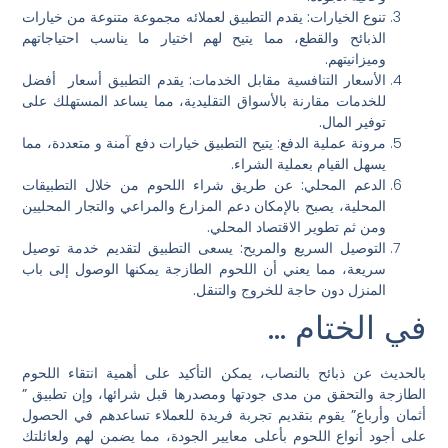
تنوع الخيارات: يقدم التطبيق لعملائه مجموعة متنوعة من خيارات
الذبائح والقطع، مما يتيح لهم اختيار ما يناسب احتياجاتهم
وميزانيتهم.
الأسعار التنافسية مقابل الخدمات: يقدم التطبيق أسعار أفضل
للخدمات مقارنة بالأسواق التقليدية، مما يساعد المستهلك على
توفير المال.
مرونة عملية الدفع: يتيح التطبيق خيارات دفع آمنة و متعددة، مما
يسهل القيام بعملية الشراء.
الدعم المحلي: عن طريق شراء اللحوم من خلال التطبيقات
المحلية، يصبح بالإمكان دعم المزارع والمراعي والتجار المحليين
ومن ثم تطوير الاقتصاد المحلي.
التوصيل السريع والمريح: يسعى التطبيق لتقديم خدمة توصيل
سريعة، مما يعني أن اللحوم الطازجة يمكنها الوصول إلى باب
المنزل دون حاجة للخروج والتنقل.
في الختام …
بالحديث عن ذبائح بالنصاب، يمكن التأكيد على أهمية انتقاء اللحوم
الطازجة والتحقق من مدى جودتها ومصدرها قبل شرائها، وإن تطبيق ”
أثمان وأرباع” يقوم بتقديم تجربة فريدة للعملاء تساعدهم في الحصول
على أجود أنواع اللحوم بأعلى معايير الجودة، مما يضمن لهم ولعائلتك