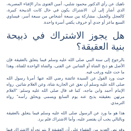
ناهيك عن رأي الدكتور محمود شلبي، أمين الفتوى بدار الإفتاء المصرية،
الذي أشار إلى أن الاشتراك يكون في حال كانت الذبيحة كبيرة،
كالعجل والجمل، مشاركة بين سبعة أشخاص من سبعة أسر، فيساوي
السبع ماعز أو جدي أو خروف يكفي أسرة واحدة.
هل يجوز الاشتراك في ذبيحة
بنية العقيقة؟
بالرجوع إلى سنة النبي صلى الله عليه وسلم فيما يتعلق بالعقيقة فإن
الأصل هو ذبح الشاة أو الشاتين عن الفتى، والشاة الواحدة للفتاة، وهذا
ما حث عليه ورغب فيه.
حيث ورد القول عن السيدة عائشة رضي الله عنها: أمرنا رسول الله
صلى الله عليه وسلم أن نعق عن الجارية شاة، وعن الغلام شاتين. رواه
الإمام أحمد وابن ماجه، كما قد قال صلى الله عليه وسلم: “الغلام
مرتهن بعقيقته يذبح عنه يوم السابع ويسمى ويحلق رأسه” رواه
الترمذي.
هذا هو ما ورد عن الرسول صلى الله عليه وسلم فيما يتعلق بالعقيقة
وبالتالي يجب أن يقتصر عليه، وأما الاشتراك فلم يرد.
وقد نص العديد من الفقهاء على أن العقيقة لا يتم تجزأة الاشتراك فيها