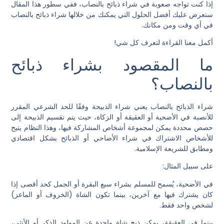
إذا كنت تواجه صعوبة في شراء ذبائح بالنصاب، ففي سطور هذا المقال
سنعرض عليك أفضل الحلول التي يمكنك من خلالها شراء ذبائح بالنصاب
في أي وقت ومن مكانك.
أكمل معنا القراءة لتعرف كل شي!
ما المقصود بشراء ذبائح
بالنصاب؟
شراء الذبائح بالنصاب يعني شراء الذبيحة وفقًا للحد الشرعي المقرر
للأنصبة في الأضحية أو العقيقة أو الزكاة، حيث يتم تقسيم الذبيحة إلى
حصص محددة يمكن لمجموعة أشخاص المشاركة فيها، وهذا النظام يتيح
للأشخاص الاشتراك في شراء الأضاحي أو الذبائح بشكل اقتصادي
ومطابق للشريعة الإسلامية.
على سبيل المثال:
في الأضحية، يُسمح للمسلم بشراء سبع البقرة أو الجمل كحد أقصى إذا
كان يشترك فيها مع آخرين، بينما تكون الشاة (الخروف أو الماعز)
لشخص واحد فقط.
بينما في العقيقة، يمكن ذبح شاة واحدة عن المولود الذكر أو الأنثى،