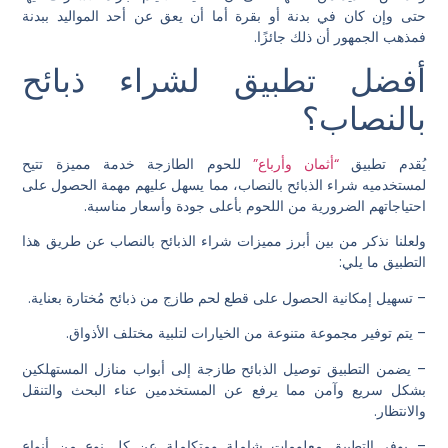
حتى وإن كان في بدنة أو بقرة أما أن يعق عن أحد المواليد ببدنة
فمذهب الجمهور أن ذلك جائزًا.
أفضل تطبيق لشراء ذبائح
بالنصاب؟
يُقدم تطبيق
“أثمان وأرباع”
للحوم الطازجة خدمة مميزة تتيح
لمستخدميه شراء الذبائح بالنصاب، مما يسهل عليهم مهمة الحصول على
احتياجاتهم الضرورية من اللحوم بأعلى جودة وأسعار مناسبة.
ولعلنا نذكر من بين أبرز مميزات شراء الذبائح بالنصاب عن طريق هذا
التطبيق ما يلي:
– تسهيل إمكانية الحصول على قطع لحم طازج من ذبائح مُختارة بعناية.
– يتم توفير مجموعة متنوعة من الخيارات لتلبية مختلف الأذواق.
– يضمن التطبيق توصيل الذبائح طازجة إلى أبواب منازل المستهلكين
بشكل سريع وآمن مما يرفع عن المستخدمين عناء البحث والتنقل
والانتظار.
– يوفر التطبيق معلومات شاملة ومتكاملة عن كل نوع من أنواع